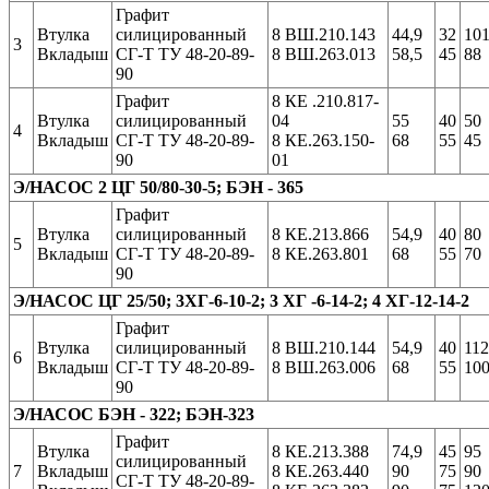
Графит
Втулка
силицированный
8 ВШ.210.143
44,9
32
10
3
Вкладыш
СГ-Т ТУ 48-20-89-
8 ВШ.263.013
58,5
45
88
90
Графит
8 КЕ .210.817-
Втулка
силицированный
04
55
40
50
4
Вкладыш
СГ-Т ТУ 48-20-89-
8 КЕ.263.150-
68
55
45
90
01
Э/НАСОС 2 ЦГ 50/80-30-5; БЭН - 365
Графит
Втулка
силицированный
8 КЕ.213.866
54,9
40
80
5
Вкладыш
СГ-Т ТУ 48-20-89-
8 КЕ.263.801
68
55
70
90
Э/НАСОС ЦГ 25/50; 3ХГ-6-10-2; 3 ХГ -6-14-2; 4 ХГ-12-14-2
Графит
Втулка
силицированный
8 ВШ.210.144
54,9
40
112
6
Вкладыш
СГ-Т ТУ 48-20-89-
8 ВШ.263.006
68
55
10
90
Э/НАСОС БЭН - 322; БЭН-323
Графит
Втулка
8 КЕ.213.388
74,9
45
95
силицированный
7
Вкладыш
8 КЕ.263.440
90
75
90
СГ-Т ТУ 48-20-89-