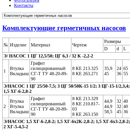
Фотогалерея
Контакты
Комплектующие герметичных насосов
Размеры
№
Изделие
Материал
Чертеж
D
d
L
Э/ НАСОС 1 ЦГ 12,5/50; ЦГ 6,3 / 32 К -2,2-2
Графит
Втулка
силицированный
8 КЕ 213.325
35,9
24
65
1
Вкладыш
СГ-Т ТУ 48-20-89-
8 КЕ 263.271
45
36
55
90
Э/НАСОС 1 ЦГ 25/50-7,5; 3 ЦГ 50/50К-15 1/2; 3 ЦГ-15-1/2,3,4;
1,5 ХГ-6-2,8-2
Графит
8 КЕ 213.329
Втулка
44,9
32
40
силицированный
8 КЕ 210.817-
2
Втулка
44,9
32
40
СГ-Т ТУ 48-20-89-
03
Вкладыш
58,5
45
36
90
8 КЕ 263.150
Э/НАСОС 1,5 ХГ-6-2,8-2; 1,5 ХГ-6х2К-2,8-2; 1,5 ХГ-6х3-2,8-2;
2 ХГ-5-4,5-2