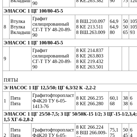
Вкладыш
8 КЕ.263.382
90
75
12
90
Э/НАСОС 1 ЦГ 100/80-45-5
Графит
Втулка
8 ВШ.210.097
64,9
50
10
силицированный
8
Втулка
8 КЕ 213.511
64,9
50
10
СГ-Т ТУ 48-20-89-
Вкладыш
8 ВШ.263.009
80
65
93
90
Э/НАСОС 1 ЦГ 100/80-45-5
Графит
8 КЕ 214.837
силицированный
8 КЕ 263.803
9
СГ-Т ТУ 48-20-89-
8 КЕ 219.432
90
8 КЕ 263.501
ПЯТЫ
Э/ НАСОС 1 ЦГ 12,5/50; ЦГ 6,3/32 К -2,2-2
Графитофторопласт
Пята
8 КЕ 266.235
60,1
38
6
1
Ф4К20 ТУ 6-05-
Пята
8 КЕ 266.280
68
38
6
1413-76
Э/НАСОС 1 ЦГ 25/50-7,5; 3 ЦГ 50/50К-15 1/2; 3 ЦГ-15-1/2,3,4;
1,5 ХГ-6-2,8-2
8 КЕ 266.224
Пята
Графитофторопласт
75,1
50
6
8 ВШ 266.009-
2
Пята
Ф4К20 ТУ 6-05-
75
45
4