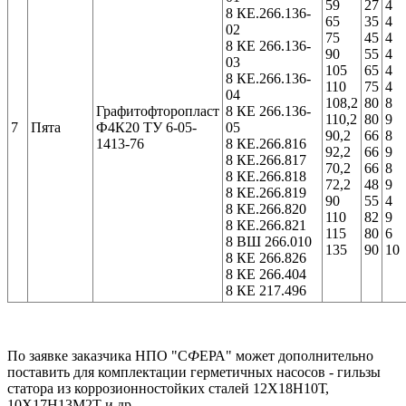
59
27
4
8 КЕ.266.136-
65
35
4
02
75
45
4
8 КЕ 266.136-
90
55
4
03
105
65
4
8 КЕ.266.136-
110
75
4
04
108,2
80
8
Графитофторопласт
8 КЕ 266.136-
110,2
80
9
7
Пята
Ф4К20 ТУ 6-05-
05
90,2
66
8
1413-76
8 КЕ.266.816
92,2
66
9
8 КЕ.266.817
70,2
66
8
8 КЕ.266.818
72,2
48
9
8 КЕ.266.819
90
55
4
8 КЕ.266.820
110
82
9
8 КЕ.266.821
115
80
6
8 ВШ 266.010
135
90
10
8 КЕ 266.826
8 КЕ 266.404
8 КЕ 217.496
По заявке заказчика НПО "С
Ф
ЕРА" может дополнительно
поставить для комплектации герметичных насосов - гильзы
статора из коррозионностойких сталей 12Х18Н10Т,
10Х17Н13М2Т и др.