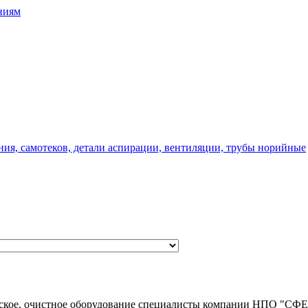
ниям
ния, самотеков, детали аспирации, вентиляции, трубы норийные
ческое, очистное оборудование специалисты компании НПО "СФ